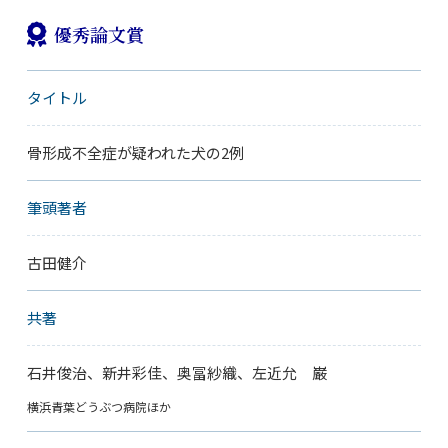
優秀論文賞
タイトル
骨形成不全症が疑われた犬の2例
筆頭著者
古田健介
共著
石井俊治、新井彩佳、奥冨紗織、左近允 巌
横浜青葉どうぶつ病院ほか