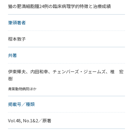
猫の肥満細胞腫24例の臨床病理学的特徴と治療成績
筆頭著者
柑本敦子
共著
伊東輝夫、内田和幸、チェンバーズ・ジェームズ、椎 宏
樹
青葉動物病院ほか
掲載号／種類
Vol.48, No.1&2／原著