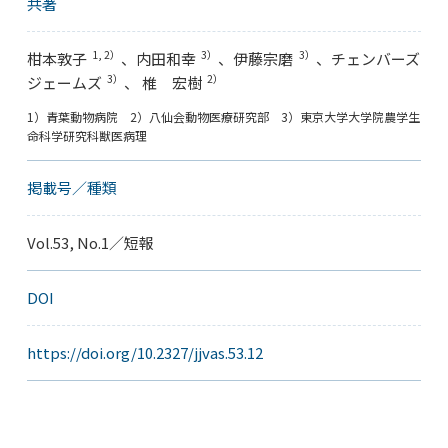
共著
1, 2）
3）
3）
柑本敦子
、内田和幸
、伊藤宗磨
、チェンバーズ
3）
2）
ジェームズ
、 椎 宏樹
1）青葉動物病院 2）八仙会動物医療研究部 3）東京大学大学院農学生
命科学研究科獣医病理
掲載号／種類
Vol.53, No.1／短報
DOI
https://doi.org/10.2327/jjvas.53.12