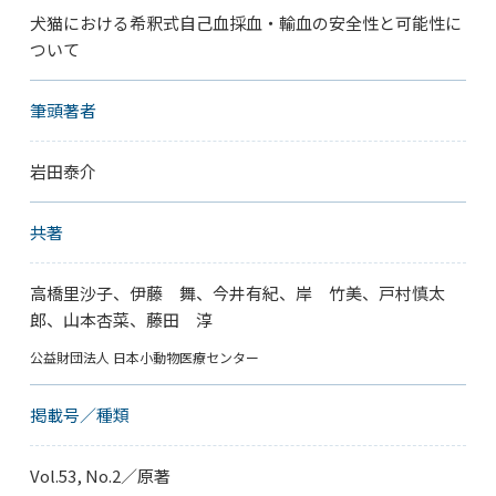
犬猫における希釈式自己血採血・輸血の安全性と可能性に
ついて
筆頭著者
岩田泰介
共著
高橋里沙子、伊藤 舞、今井有紀、岸 竹美、戸村慎太
郎、山本杏菜、藤田 淳
公益財団法人 日本小動物医療センター
掲載号／種類
Vol.53, No.2／原著