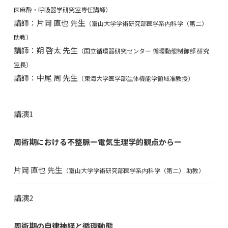
医麻酔・呼吸器学研究室専任講師）
講師：片岡 直也 先生
（富山大学学術研究部医学系内科学（第二）
助教）
講師：朔 啓太 先生
（国立循環器研究センター 循環動態制御部 研究
室長）
講師：中尾 周 先生
（東海大学医学部生体機能学領域准教授）
講演1
周術期における不整脈ー電気生理学的観点からー
片岡 直也 先生
（富山大学学術研究部医学系内科学（第二） 助教）
講演2
周術期の自律神経と循環動態