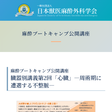
一般社団法人
日本獣医麻酔外科学会
Japanese Society of Veterinary Anesthesia and Surgery
麻酔ブートキャンプ公開講座
麻酔ブートキャンプ公開講座
臓器別講義第2回「心臓」―周術期に
遭遇する不整脈―