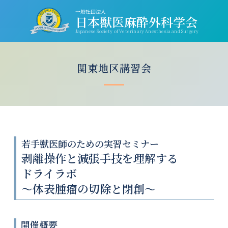
一般社団法人
日本獣医麻酔外科学会
Japanese Society of Veterinary Anesthesia and Surgery
関東地区講習会
若手獣医師のための実習セミナー
剥離操作と減張手技を理解する
ドライラボ
〜体表腫瘤の切除と閉創〜
開催概要